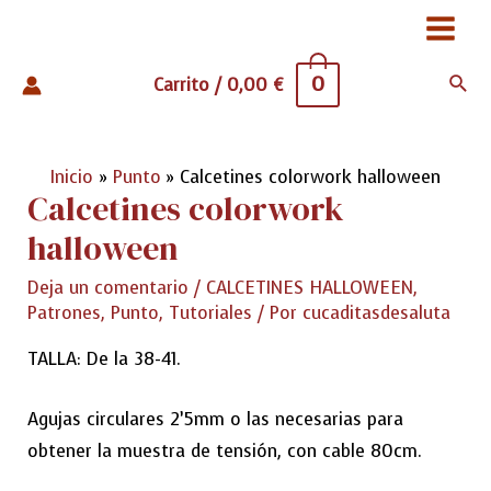
Ir
Main
al
contenido
0
Busc
Carrito
/
0,00
€
Menu
Inicio
Punto
Calcetines colorwork halloween
Calcetines colorwork
halloween
Deja un comentario
/
CALCETINES HALLOWEEN
,
Patrones
,
Punto
,
Tutoriales
/ Por
cucaditasdesaluta
TALLA: De la 38-41.
Agujas circulares 2’5mm o las necesarias para
obtener la muestra de tensión, con cable 80cm.