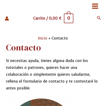
Ir
Main
al
contenido
0
Busc
Carrito
/
0,00
€
Menu
Inicio
Contacto
Contacto
Si necesitas ayuda, tienes alguna duda con los
tutoriales o patrones, quieres hacer una
colaboración o simplemente quieres saludarme,
rellena el formulario de contacto y te contestaré lo
antes posible.