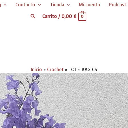
g
Contacto
Tienda
Mi cuenta
Podcast
Buscar
Carrito
/
0,00
€
0
Inicio
Crochet
TOTE BAG CS