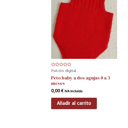
Patrón digital
V
a
Peto baby a dos agujas 0 a 3
l
o
meses
r
a
0,00
€
IVA incluido
d
o
e
Añadir al carrito
n
0
d
e
5